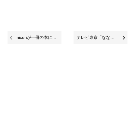
nicoriが一冊の本になりました。
テレビ東京「なないろ日和！」でniroriGYMが紹介されました！